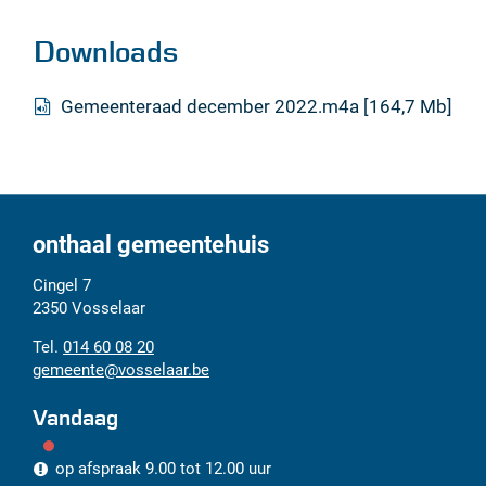
Downloads
Gemeenteraad december 2022.m4a
164,7 Mb
onthaal gemeentehuis
Adres
Tel.
E-
Cingel 7
mail
2350
Vosselaar
014 60 08 20
gemeente
@
vosselaar.be
Vandaag
op afspraak
9.00
tot
12.00
uur