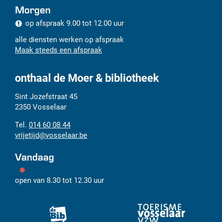
Morgen
op afspraak
9.00
tot
12.00
uur
alle diensten werken op afspraak
Maak steeds een afspraak
onthaal de Moer & bibliotheek
Adres
Tel.
E-
Sint Jozefstraat 45
mail
2350
Vosselaar
014 60 08 44
vrijetijd
@
vosselaar.be
Vandaag
open van
8.30
tot
12.30
uur