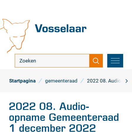
Naar
inhoud
Vosselaar
ik
Zoeken
zoek
MENU
...
Startpagina
gemeenteraad
2022 08. Audio- o
scro
naa
2022 08. Audio-
link
opname Gemeenteraad
1 december 2022