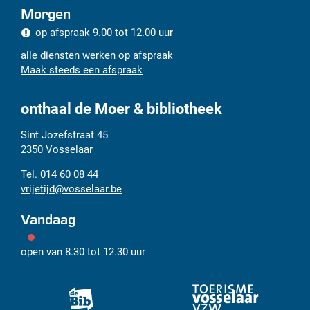
Morgen
op afspraak
9.00
tot
12.00
uur
alle diensten werken op afspraak
Maak steeds een afspraak
onthaal de Moer & bibliotheek
Adres
Tel.
E-
Sint Jozefstraat 45
mail
2350
Vosselaar
014 60 08 44
vrijetijd
@
vosselaar.be
Vandaag
open van
8.30
tot
12.30
uur