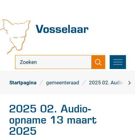
Naar
inhoud
Vosselaar
ik
Zoeken
zoek
MENU
...
Startpagina
gemeenteraad
2025 02. Audio- op
scro
naa
2025 02. Audio-
link
opname 13 maart
2025