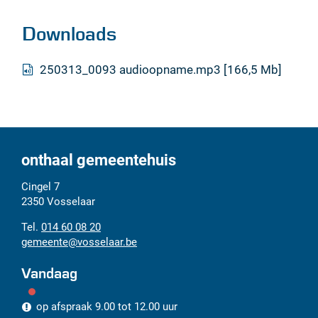
Downloads
250313_0093 audioopname.mp3
166,5 Mb
onthaal gemeentehuis
Adres
Tel.
E-
Cingel 7
mail
2350
Vosselaar
014 60 08 20
gemeente
@
vosselaar.be
Vandaag
op afspraak
9.00
tot
12.00
uur