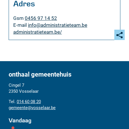
Adres
Gsm
0456 97 14 52
E-
info
@
administratieteam.be
mail
Website
administratieteam.be/
Deel
deze
pagi
onthaal gemeentehuis
Adres
Tel.
E-
Cingel 7
mail
2350
Vosselaar
014 60 08 20
gemeente
@
vosselaar.be
Vandaag