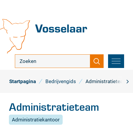
Naar
inhoud
Vosselaar
ik
Zoeken
zoek
MENU
...
Startpagina
Bedrijvengids
Administratieteam
scro
naa
Administratieteam
link
Administratiekantoor