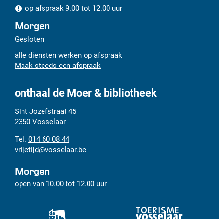
op afspraak
9.00
tot
12.00
uur
Morgen
Gesloten
alle diensten werken op afspraak
Maak steeds een afspraak
onthaal de Moer & bibliotheek
Adres
Tel.
E-
Sint Jozefstraat 45
mail
2350
Vosselaar
014 60 08 44
vrijetijd
@
vosselaar.be
Morgen
open van
10.00
tot
12.00
uur