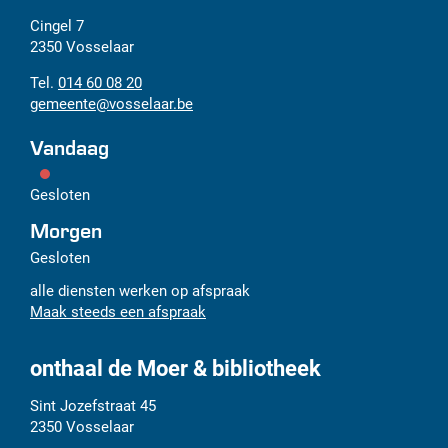
Adres
Tel.
E-
Cingel 7
mail
2350
Vosselaar
014 60 08 20
gemeente
@
vosselaar.be
Vandaag
Gesloten
Morgen
Gesloten
alle diensten werken op afspraak
Maak steeds een afspraak
onthaal de Moer & bibliotheek
Adres
Tel.
E-
Sint Jozefstraat 45
mail
2350
Vosselaar