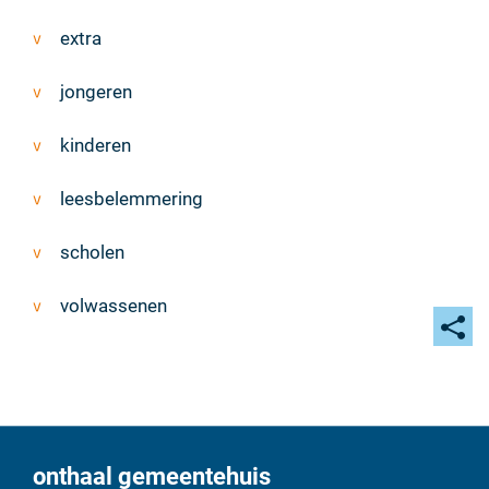
extra
jongeren
kinderen
leesbelemmering
scholen
volwassenen
Deel
deze
pagi
onthaal gemeentehuis