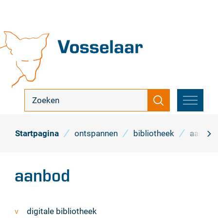
Naar
inhoud
Vosselaar
ik
Zoeken
zoek
MENU
...
Startpagina
ontspannen
bibliotheek
aanbod
scro
naa
aanbod
link
Thema's
digitale bibliotheek