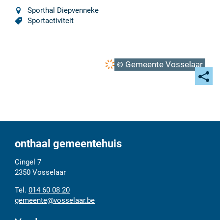
Sporthal Diepvenneke
Sportactiviteit
Gemeente Vosselaar
Deel
deze
pagi
onthaal gemeentehuis
Adres
Tel.
E-
Cingel 7
mail
2350
Vosselaar
014 60 08 20
gemeente
@
vosselaar.be