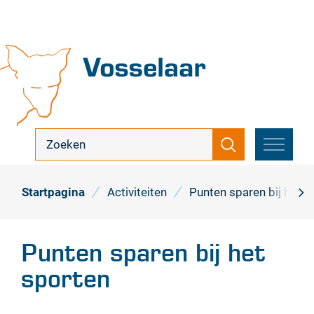
Naar
inhoud
Vosselaar
ik
Zoeken
zoek
MENU
...
Startpagina
Activiteiten
Punten sparen bij het s
scro
naa
Punten sparen bij het
link
sporten