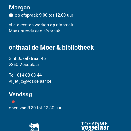
Morgen
op afspraak
9.00
tot
12.00
uur
alle diensten werken op afspraak
Maak steeds een afspraak
onthaal de Moer & bibliotheek
Adres
Tel.
E-
Sint Jozefstraat 45
mail
2350
Vosselaar
014 60 08 44
vrijetijd
@
vosselaar.be
Vandaag
open van
8.30
tot
12.30
uur