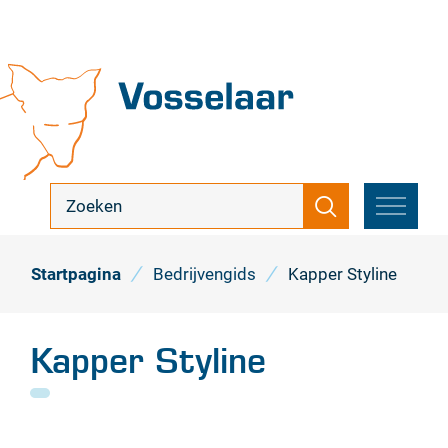
Naar
inhoud
Vosselaar
ik
Zoeken
zoek
MENU
...
Startpagina
Bedrijvengids
Kapper Styline
Kapper Styline