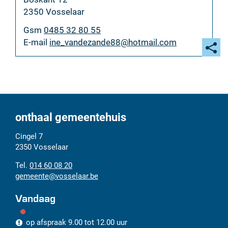
,
2350
Vosselaar
Gsm
0485 32 80 55
E-
ine_vandezande88
@
hotmail.com
mail
Deel
deze
pagi
onthaal gemeentehuis
Adres
Tel.
E-
Cingel 7
mail
2350
Vosselaar
014 60 08 20
gemeente
@
vosselaar.be
Vandaag
op afspraak
9.00
tot
12.00
uur