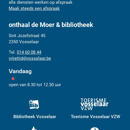
alle diensten werken op afspraak
Maak steeds een afspraak
onthaal de Moer & bibliotheek
Adres
Tel.
E-
Sint Jozefstraat 45
mail
2350
Vosselaar
014 60 08 44
vrijetijd
@
vosselaar.be
Vandaag
open van
8.30
tot
12.30
uur
Bibliotheek Vosselaar
Toerisme Vosselaar VZW