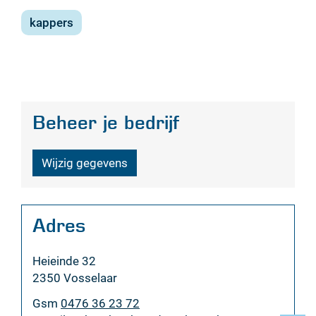
kappers
Beheer je bedrijf
Wijzig gegevens
Adres
Adres
Heieinde 32
,
2350
Vosselaar
Gsm
0476 36 23 72