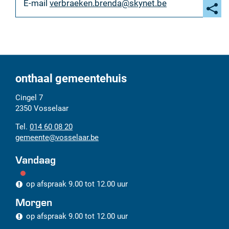
E-
verbraeken.brenda
@
skynet.be
mail
Deel
deze
pagi
onthaal gemeentehuis
Adres
Tel.
E-
Cingel 7
mail
2350
Vosselaar
014 60 08 20
gemeente
@
vosselaar.be
Vandaag
op afspraak
9.00
tot
12.00
uur
Morgen
op afspraak
9.00
tot
12.00
uur