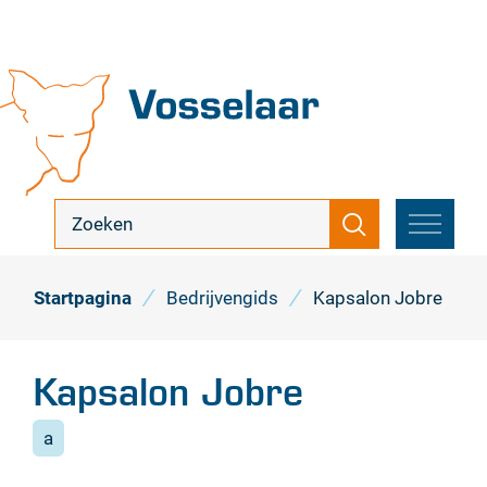
Naar
inhoud
Vosselaar
ik
Zoeken
zoek
MENU
...
Startpagina
Bedrijvengids
Kapsalon Jobre
Kapsalon Jobre
a