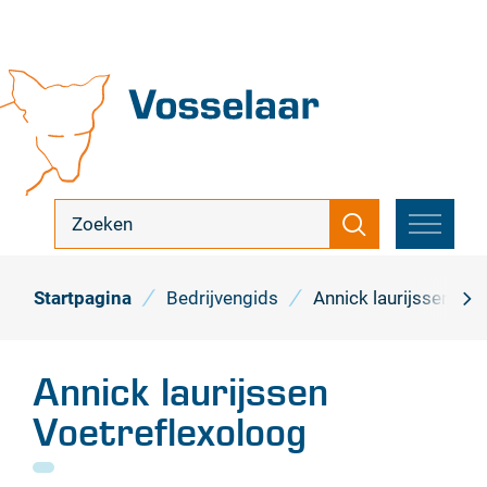
Naar
inhoud
Vosselaar
ik
Zoeken
zoek
MENU
...
Startpagina
Bedrijvengids
Annick laurijssen Vo
scro
naa
Annick laurijssen
link
Voetreflexoloog