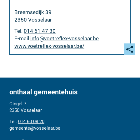
Adres
Breemsedijk 39
,
2350
Vosselaar
Tel.
014 61 47 30
E-
info
@
voetreflex-vosselaar.be
mail
Website
www.voetreflex-vosselaar.be/
Deel
deze
pagi
onthaal gemeentehuis
Adres
Tel.
E-
Cingel 7
mail
2350
Vosselaar
014 60 08 20
gemeente
@
vosselaar.be