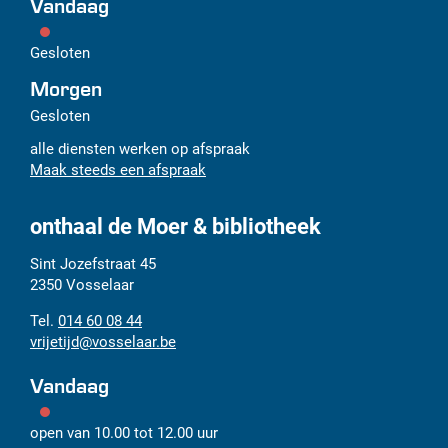
Vandaag
Gesloten
Morgen
Gesloten
alle diensten werken op afspraak
Maak steeds een afspraak
onthaal de Moer & bibliotheek
Adres
Tel.
E-
Sint Jozefstraat 45
mail
2350
Vosselaar
014 60 08 44
vrijetijd
@
vosselaar.be
Vandaag
open van
10.00
tot
12.00
uur