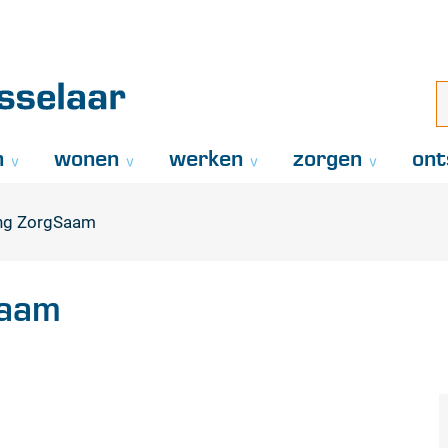
Naar
inhoud
aar
i
z
..
n
wonen
werken
zorgen
ont
ing ZorgSaam
Saam