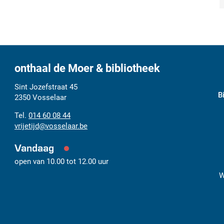
onthaal de Moer & bibliotheek
Adres
Tel.
E-
Sint Jozefstraat 45
B
mail
2350
Vosselaar
014 60 08 44
vrijetijd
@
vosselaar.be
Vandaag
open van
10.00
tot
12.00
uur
W