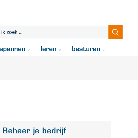
k
Zoeke
oek
.
spannen
leren
besturen
Beheer je bedrijf