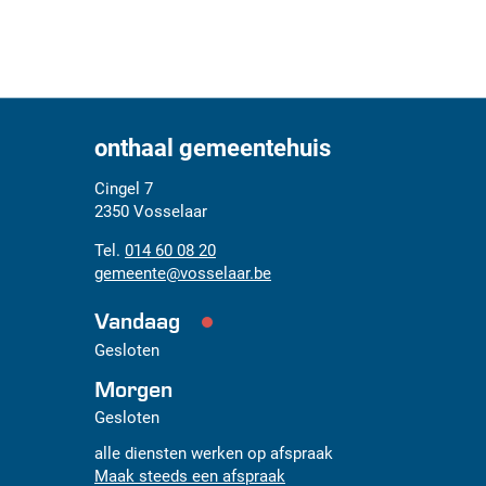
onthaal gemeentehuis
Adres
Tel.
E-
Cingel 7
mail
2350
Vosselaar
014 60 08 20
gemeente
@
vosselaar.be
Vandaag
Gesloten
Morgen
Gesloten
alle diensten werken op afspraak
Maak steeds een afspraak