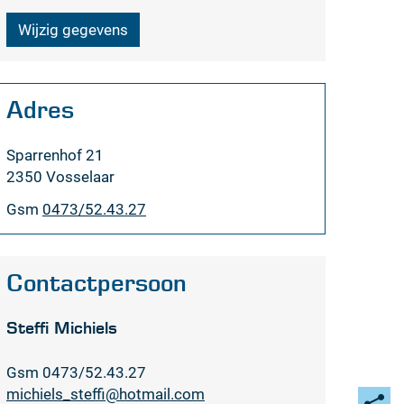
Wijzig gegevens
Adres
Adres
Sparrenhof 21
,
2350
Vosselaar
Gsm
0473/52.43.27
Contactpersoon
Steffi Michiels
Gsm
0473/52.43.27
E-
michiels_steffi
@
hotmail.com