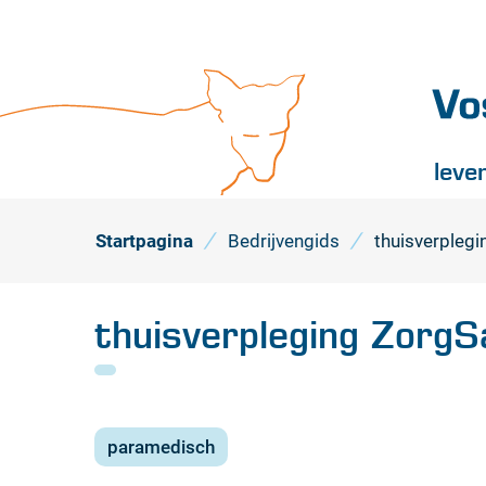
Vossel
leve
Startpagina
Bedrijvengids
thuisverpleg
thuisverpleging Zorg
paramedisch