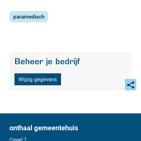
paramedisch
Beheer je bedrijf
Wijzig gegevens
Deel
deze
pagi
onthaal gemeentehuis
Adres
Tel.
E-
Cingel 7