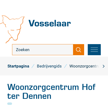
Naar
inhoud
Vosselaar
ik
Zoeken
zoek
MENU
...
Startpagina
Bedrijvengids
Woonzorgcentrum Ho
scro
naa
Woonzorgcentrum Hof
link
ter Dennen