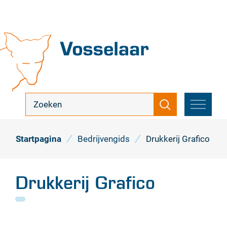
Naar
inhoud
Vosselaar
ik
Zoeken
zoek
MENU
...
Startpagina
Bedrijvengids
Drukkerij Grafico
Drukkerij Grafico