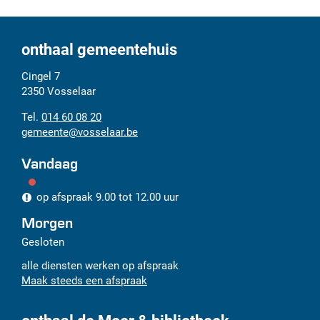
deze
pagi
onthaal gemeentehuis
Adres
Tel.
E-
Cingel 7
mail
2350
Vosselaar
014 60 08 20
gemeente
@
vosselaar.be
Vandaag
op afspraak
9.00
tot
12.00
uur
Morgen
Gesloten
alle diensten werken op afspraak
Maak steeds een afspraak