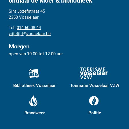
onthaal de Moer & bibliotheek
Adres
Tel.
E-
Sint Jozefstraat 45
mail
2350
Vosselaar
014 60 08 44
vrijetijd
@
vosselaar.be
Morgen
open van
10.00
tot
12.00
uur
Bibliotheek Vosselaar
Toerisme Vosselaar VZW
Brandweer
Politie