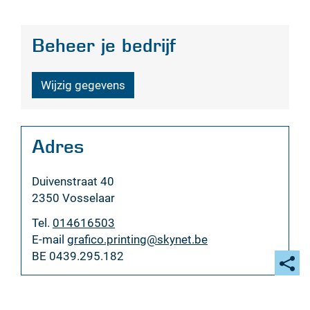
Beheer je bedrijf
Wijzig gegevens
Adres
Adres
Duivenstraat 40
,
2350
Vosselaar
Tel.
014616503
E-
grafico.printing
@
skynet.be
mail
BTW
BE 0439.295.182
nr.
Deel