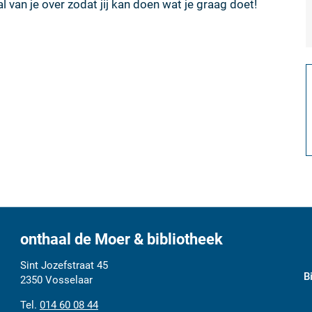
l van je over zodat jij kan doen wat je graag doet!
onthaal de Moer & bibliotheek
Adres
Tel.
E-
Sint Jozefstraat 45
B
mail
2350
Vosselaar
014 60 08 44