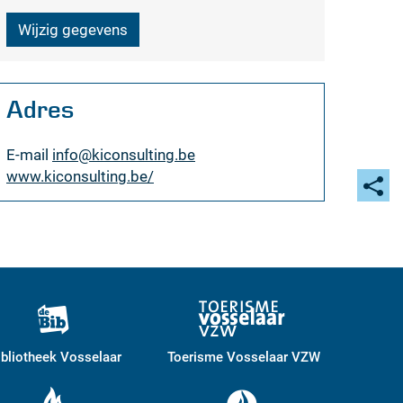
Wijzig gegevens
Adres
E-
info
@
kiconsulting.be
mail
Website
www.kiconsulting.be/
Deel
deze
pagi
ibliotheek Vosselaar
Toerisme Vosselaar VZW