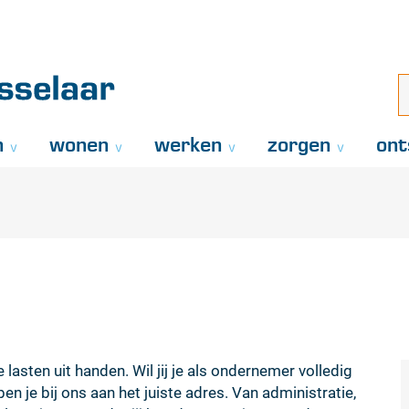
Naar
inhoud
aar
i
z
..
n
wonen
werken
zorgen
ont
lasten uit handen. Wil jij je als ondernemer volledig
n je bij ons aan het juiste adres. Van administratie,