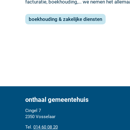
facturatie, boekhouding,... we nemen het allemaa
boekhouding & zakelijke diensten
onthaal gemeentehuis
Adres
Tel.
E-
Cingel 7
mail
2350
Vosselaar
014 60 08 20