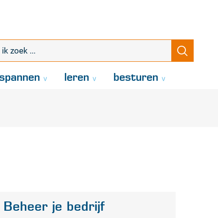
k
Zoeke
oek
.
spannen
leren
besturen
Beheer je bedrijf