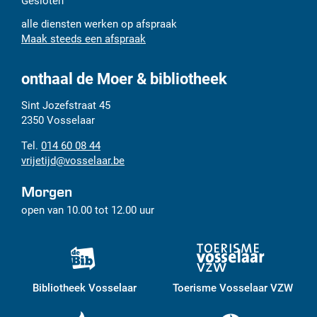
Gesloten
alle diensten werken op afspraak
Maak steeds een afspraak
onthaal de Moer & bibliotheek
Adres
Tel.
E-
Sint Jozefstraat 45
mail
2350
Vosselaar
014 60 08 44
vrijetijd
@
vosselaar.be
Morgen
open van
10.00
tot
12.00
uur
Bibliotheek Vosselaar
Toerisme Vosselaar VZW