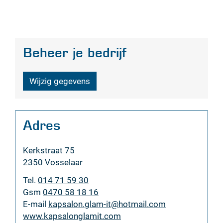
Beheer je bedrijf
Wijzig gegevens
Adres
Adres
Kerkstraat 75
,
2350
Vosselaar
Tel.
014 71 59 30
Gsm
0470 58 18 16
E-
kapsalon.glam-it
@
hotmail.com
mail
Website
www.kapsalonglamit.com