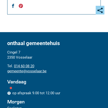
Sociaal
netwerk
Facebook
Pinterest
Deel
deze
pagi
onthaal gemeentehuis
Adres
Tel.
E-
Cingel 7
mail
2350
Vosselaar
014 60 08 20
gemeente
@
vosselaar.be
Vandaag
op afspraak
9.00
tot
12.00
uur
Morgen