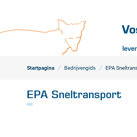
Vossel
leve
Startpagina
Bedrijvengids
EPA Sneltran
EPA Sneltransport