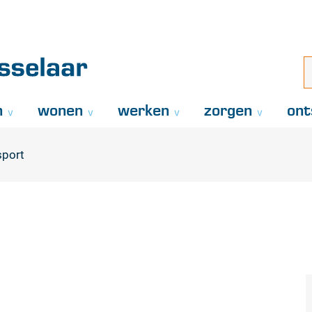
Naar
inhoud
aar
i
z
..
n
wonen
werken
zorgen
ont
sport