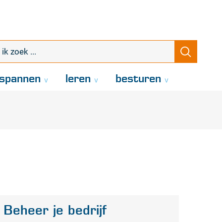
k
Zoeke
oek
.
spannen
leren
besturen
Beheer je bedrijf