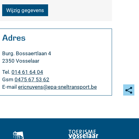
Wijzig gegevens
Adres
Adres
Burg. Bossaertlaan 4
,
2350
Vosselaar
Tel.
014 61 64 04
Gsm
0475 67 53 62
E-
ericnuyens
@
epa-sneltransport.be
mail
Deel
deze
pagi