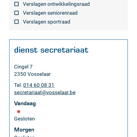
Verslagen ontwikkelingsraad
Verslagen seniorenraad
Verslagen sportraad
Contact
dienst secretariaat
Adres
Cingel 7
,
2350
Vosselaar
Tel.
014 60 08 31
E-
secretariaat
@
vosselaar.be
mail
Vandaag
Gesloten
Morgen