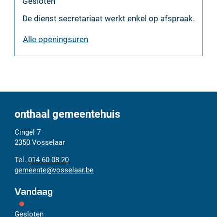
Gesloten
De dienst secretariaat werkt enkel op afspraak.
dienst
Alle openingsuren
secretariaat
onthaal gemeentehuis
Adres
Tel.
E-
Cingel 7
mail
2350
Vosselaar
014 60 08 20
gemeente
@
vosselaar.be
Vandaag
Gesloten