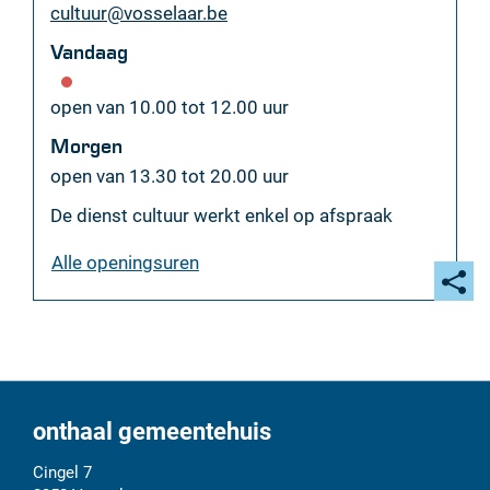
E-
cultuur
@
vosselaar.be
mail
Vandaag
open van
10.00
tot
12.00
uur
Morgen
open van
13.30
tot
20.00
uur
De dienst cultuur werkt enkel op afspraak
cultuurdienst
Alle openingsuren
Deel
deze
pagi
onthaal gemeentehuis
Adres
Tel.
E-
Cingel 7