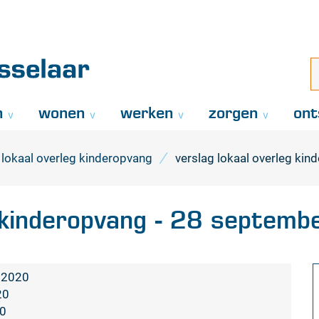
Naar
inhoud
aar
i
z
..
n
wonen
werken
zorgen
ont
 lokaal overleg kinderopvang
verslag lokaal overleg ki
g kinderopvang - 28 septem
 2020
20
0