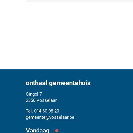
onthaal gemeentehuis
Adres
Tel.
E-
Cingel 7
mail
2350
Vosselaar
014 60 08 20
gemeente
@
vosselaar.be
Vandaag