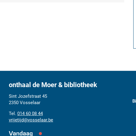
onthaal de Moer & bibliotheek
Adres
Tel.
E-
Sint Jozefstraat 45
B
mail
2350
Vosselaar
014 60 08 44
vrijetijd
@
vosselaar.be
Vandaag