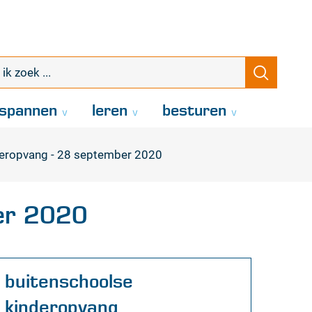
k
Zoeke
oek
.
spannen
leren
besturen
nderopvang - 28 september 2020
ber 2020
Contact
buitenschoolse
kinderopvang