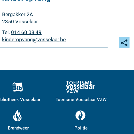
Adres
Bergakker 2A
,
2350
Vosselaar
Tel.
014 60 08 49
E-
kinderopvang
@
vosselaar.be
mail
Deel
deze
pagi
ibliotheek Vosselaar
Toerisme Vosselaar VZW
Brandweer
Politie