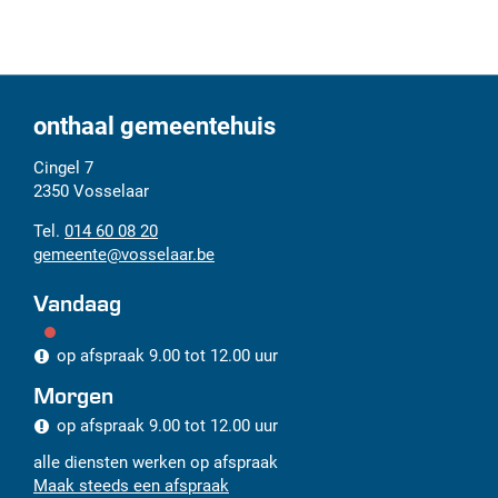
Deel
deze
pagi
onthaal gemeentehuis
Adres
Tel.
E-
Cingel 7
mail
2350
Vosselaar
014 60 08 20
gemeente
@
vosselaar.be
Vandaag
op afspraak
9.00
tot
12.00
uur
Morgen
op afspraak
9.00
tot
12.00
uur
alle diensten werken op afspraak
Maak steeds een afspraak