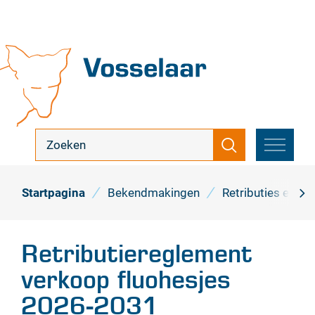
Naar
inhoud
Vosselaar
ik
Zoeken
zoek
MENU
...
Startpagina
Bekendmakingen
Retributies en be
scro
naa
Retributiereglement
link
verkoop fluohesjes
2026-2031