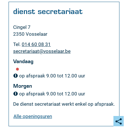
Contact
dienst secretariaat
Adres
Cingel 7
,
2350
Vosselaar
Tel.
014 60 08 31
E-
secretariaat
@
vosselaar.be
mail
Vandaag
op afspraak
9.00
tot
12.00
uur
Morgen
op afspraak
9.00
tot
12.00
uur
De dienst secretariaat werkt enkel op afspraak.
dienst
Alle openingsuren
secretariaat