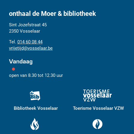
onthaal de Moer & bibliotheek
Adres
Tel.
E-
Sint Jozefstraat 45
mail
2350
Vosselaar
014 60 08 44
vrijetijd
@
vosselaar.be
Vandaag
open van
8.30
tot
12.30
uur
Bibliotheek Vosselaar
Toerisme Vosselaar VZW