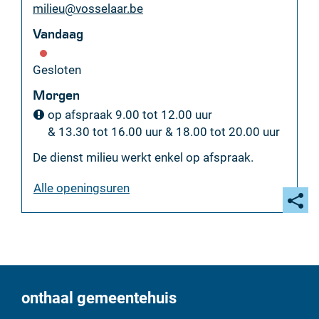
E-
milieu
@
vosselaar.be
mail
Vandaag
Gesloten
Morgen
op afspraak
9.00
tot
12.00
uur
&
13.30
tot
16.00
uur
&
18.00
tot
20.00
uur
De dienst milieu werkt enkel op afspraak.
milieudienst
Alle openingsuren
Deel
deze
pagi
onthaal gemeentehuis