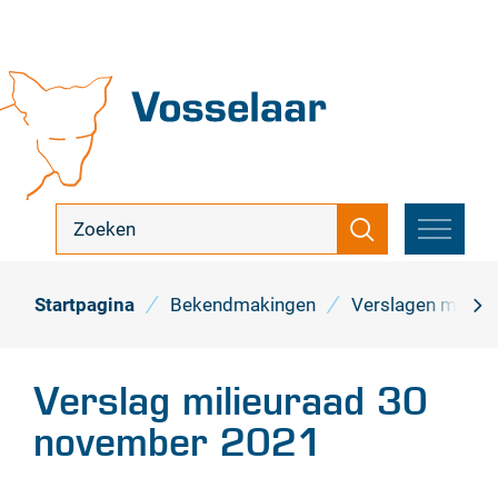
Naar
inhoud
Vosselaar
ik
Zoeken
zoek
MENU
...
Startpagina
Bekendmakingen
Verslagen milieu
scro
naa
Verslag milieuraad 30
link
november 2021