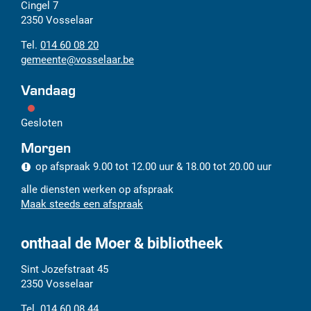
Adres
Tel.
E-
Cingel 7
mail
2350
Vosselaar
014 60 08 20
gemeente
@
vosselaar.be
Vandaag
Gesloten
Morgen
op afspraak
9.00
tot
12.00
uur
&
18.00
tot
20.00
uur
alle diensten werken op afspraak
Maak steeds een afspraak
onthaal de Moer & bibliotheek
Adres
Tel.
E-
Sint Jozefstraat 45
mail
2350
Vosselaar
014 60 08 44