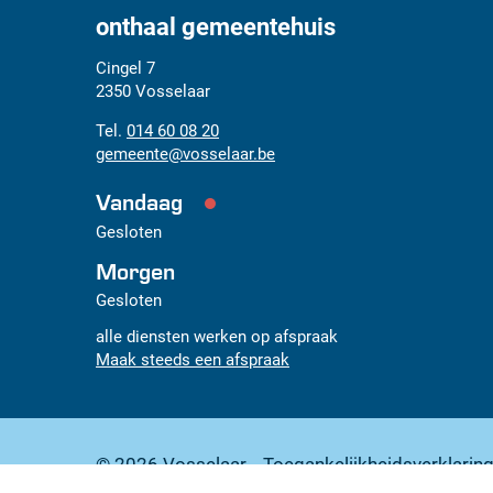
onthaal gemeentehuis
Adres
Tel.
E-
Cingel 7
mail
2350
Vosselaar
014 60 08 20
gemeente
@
vosselaar.be
Vandaag
Gesloten
Morgen
Gesloten
alle diensten werken op afspraak
Maak steeds een afspraak
© 2026
Vosselaar
Toegankelijkheidsverklarin