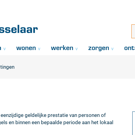
Naar
inhoud
aar
i
z
..
n
wonen
werken
zorgen
ont
tingen
enzijdige geldelijke prestatie van personen of
regels en binnen een bepaalde periode aan het lokaal