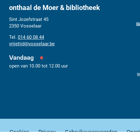
onthaal de Moer & bibliotheek
Adres
Tel.
E-
Sint Jozefstraat 45
B
mail
2350
Vosselaar
014 60 08 44
vrijetijd
@
vosselaar.be
Vandaag
open van
10.00
tot
12.00
uur
W
g
Cookies
Privacy
Gebruiksvoorwaarden
Open