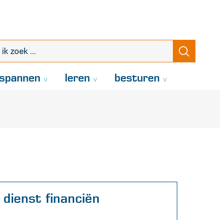
k
Zoeke
oek
.
spannen
leren
besturen
Contact
dienst financiën