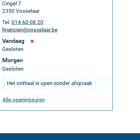
Adres
Cingel 7
,
2350
Vosselaar
Tel.
014 60 08 20
E-
financien
@
vosselaar.be
mail
Vandaag
Gesloten
Morgen
Gesloten
Het onthaal is open zonder afspraak
dienst
Alle openingsuren
financiën