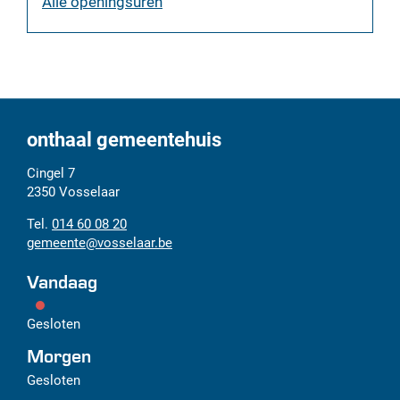
burgerzaken
Alle openingsuren
onthaal gemeentehuis
Adres
Tel.
E-
Cingel 7
mail
2350
Vosselaar
014 60 08 20
gemeente
@
vosselaar.be
Vandaag
Gesloten
Morgen
Gesloten