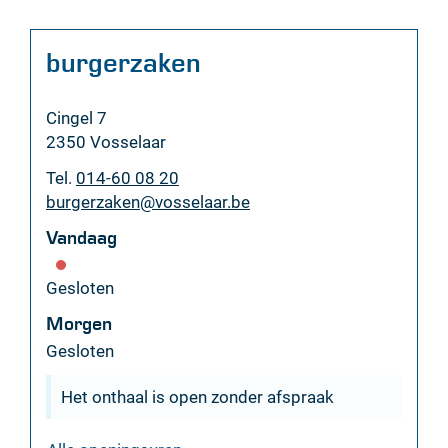
Contact
burgerzaken
Adres
Cingel 7
,
2350
Vosselaar
Tel.
014-60 08 20
E-
burgerzaken
@
vosselaar.be
mail
Vandaag
Gesloten
Morgen
Gesloten
Het onthaal is open zonder afspraak