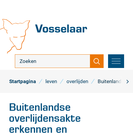
Naar
inhoud
Vosselaar
ik
Zoeken
zoek
MENU
...
Startpagina
leven
overlijden
Buitenlandse ov
scro
naa
Buitenlandse
link
overlijdensakte
erkennen en