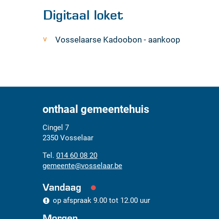
Digitaal loket
Vosselaarse Kadoobon - aankoop
onthaal gemeentehuis
Adres
Tel.
E-
Cingel 7
mail
2350
Vosselaar
014 60 08 20
gemeente
@
vosselaar.be
Vandaag
op afspraak
9.00
tot
12.00
uur
Morgen