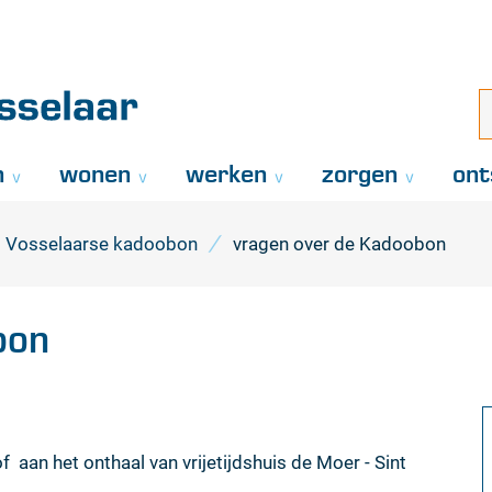
Naar
inhoud
aar
i
z
..
n
wonen
werken
zorgen
ont
Vosselaarse kadoobon
vragen over de Kadoobon
bon
f aan het onthaal van vrijetijdshuis de Moer - Sint