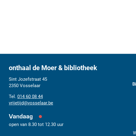
onthaal de Moer & bibliotheek
Adres
Tel.
E-
Sint Jozefstraat 45
B
mail
2350
Vosselaar
014 60 08 44
vrijetijd
@
vosselaar.be
Vandaag
open van
8.30
tot
12.30
uur
W