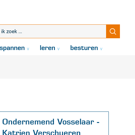
k
Zoeke
oek
.
spannen
leren
besturen
Contact
Ondernemend Vosselaar -
Katrien Verschueren