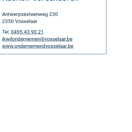
Adres
Antwerpsesteenweg 230
,
2350
Vosselaar
Tel.
0495 43 90 21
E-
ikwilondernemen
@
vosselaar.be
mail
Website
www.ondernemendvosselaar.be