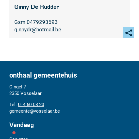
Ginny De Rudder
Gsm
0479293693
E-
ginnydr
@
hotmail.be
mail
Deel
deze
pagi
onthaal gemeentehuis
Adres
Tel.
E-
Cingel 7
mail
2350
Vosselaar
014 60 08 20
gemeente
@
vosselaar.be
Vandaag