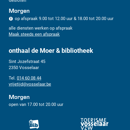
Gesloten
Morgen
op afspraak
9.00
tot
12.00
uur
&
18.00
tot
20.00
uur
alle diensten werken op afspraak
Maak steeds een afspraak
onthaal de Moer & bibliotheek
Adres
Tel.
E-
Sint Jozefstraat 45
mail
2350
Vosselaar
014 60 08 44
vrijetijd
@
vosselaar.be
Morgen
open van
17.00
tot
20.00
uur