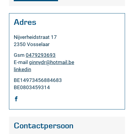
Adres
Adres
Nijverheidstraat 17
,
2350
Vosselaar
Gsm
0479293693
E-
ginnydr
@
hotmail.be
mail
Website
linkedin
Rekeningnummer
BE14973456884683
BTW
BE0803459314
nr.
Sociaal
netwerk
Facebook
Contactpersoon