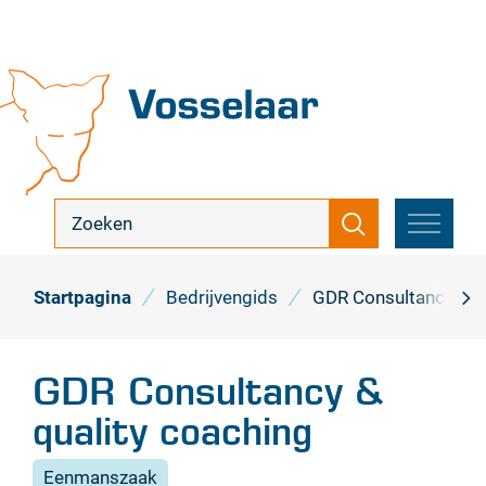
Naar
inhoud
Vosselaar
ik
Zoeken
zoek
MENU
...
Startpagina
Bedrijvengids
GDR Consultancy & qu
scro
naa
GDR Consultancy &
link
quality coaching
Eenmanszaak