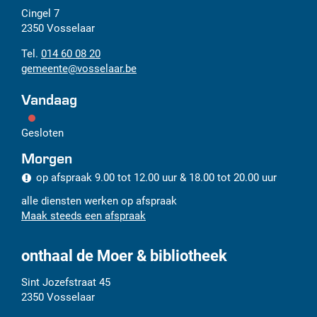
Adres
Tel.
E-
Cingel 7
mail
2350
Vosselaar
014 60 08 20
gemeente
@
vosselaar.be
Vandaag
Gesloten
Morgen
op afspraak
9.00
tot
12.00
uur
&
18.00
tot
20.00
uur
alle diensten werken op afspraak
Maak steeds een afspraak
onthaal de Moer & bibliotheek
Adres
Tel.
E-
Sint Jozefstraat 45
mail
2350
Vosselaar