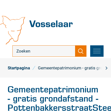
Naar
inhoud
Vosselaar
ik
Zoeken
zoek
MENU
...
Startpagina
Gemeentepatrimonium - gratis grondafs
scro
naa
Gemeentepatrimonium
link
- gratis grondafstand -
PottenbakkersstraatSte