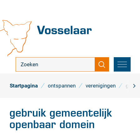
Naar
inhoud
Vosselaar
ik
Zoeken
zoek
MENU
...
Startpagina
ontspannen
verenigingen
gebru
scro
naa
gebruik gemeentelijk
link
openbaar domein