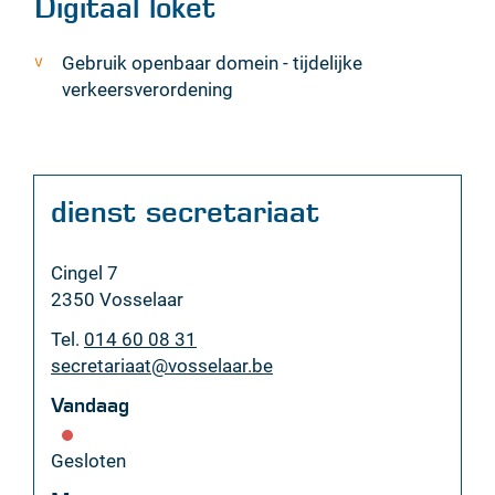
Digitaal loket
Gebruik openbaar domein - tijdelijke
verkeersverordening
Contact
dienst secretariaat
Adres
Cingel 7
,
2350
Vosselaar
Tel.
014 60 08 31
E-
secretariaat
@
vosselaar.be
mail
Vandaag
Gesloten