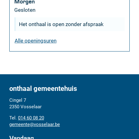
Morgen
Gesloten
Het onthaal is open zonder afspraak
dienst
Alle openingsuren
secretariaat
onthaal gemeentehuis
Adres
Tel.
E-
Cingel 7
mail
2350
Vosselaar
014 60 08 20
gemeente
@
vosselaar.be
Vandaag