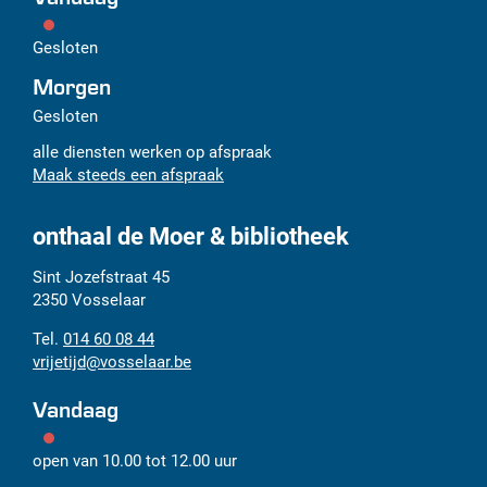
Gesloten
Morgen
Gesloten
alle diensten werken op afspraak
Maak steeds een afspraak
onthaal de Moer & bibliotheek
Adres
Tel.
E-
Sint Jozefstraat 45
mail
2350
Vosselaar
014 60 08 44
vrijetijd
@
vosselaar.be
Vandaag
open van
10.00
tot
12.00
uur