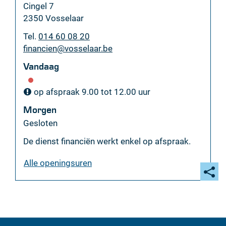
Adres
Cingel 7
,
2350
Vosselaar
Tel.
014 60 08 20
E-
financien
@
vosselaar.be
mail
Vandaag
op afspraak
9.00
tot
12.00
uur
Morgen
Gesloten
De dienst financiën werkt enkel op afspraak.
dienst
Alle openingsuren
financiën
Deel
deze