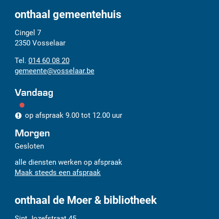
pagi
onthaal gemeentehuis
Adres
Tel.
E-
Cingel 7
mail
2350
Vosselaar
014 60 08 20
gemeente
@
vosselaar.be
Vandaag
op afspraak
9.00
tot
12.00
uur
Morgen
Gesloten
alle diensten werken op afspraak
Maak steeds een afspraak
onthaal de Moer & bibliotheek
Adres
Tel.
E-
Sint Jozefstraat 45