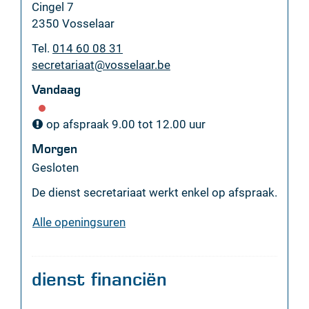
Adres
Cingel 7
,
2350
Vosselaar
Tel.
014 60 08 31
E-
secretariaat
@
vosselaar.be
mail
Vandaag
op afspraak
9.00
tot
12.00
uur
Morgen
Gesloten
De dienst secretariaat werkt enkel op afspraak.
dienst
Alle openingsuren
secretariaat
dienst financiën