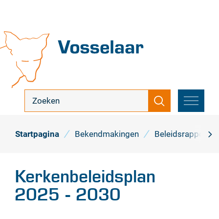
Naar
inhoud
Vosselaar
ik
Zoeken
zoek
MENU
...
Startpagina
Bekendmakingen
Beleidsrapporten
scro
naa
Kerkenbeleidsplan
link
2025 - 2030