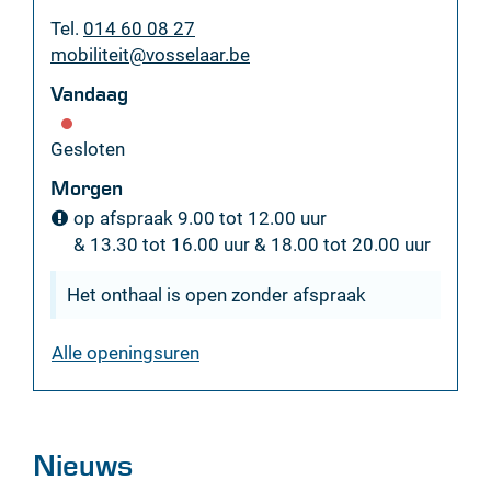
Tel.
014 60 08 27
E-
mobiliteit
@
vosselaar.be
mail
Vandaag
Gesloten
Morgen
op afspraak
9.00
tot
12.00
uur
&
13.30
tot
16.00
uur
&
18.00
tot
20.00
uur
Het onthaal is open zonder afspraak
dienst
Alle openingsuren
mobiliteit
Nieuws