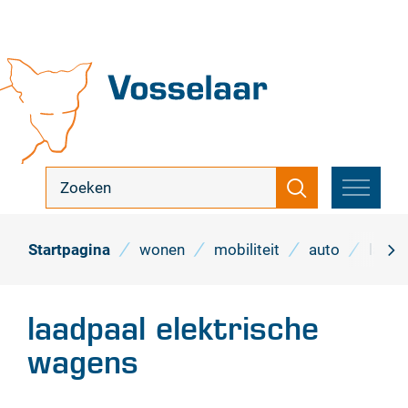
Naar
inhoud
Vosselaar
ik
Zoeken
zoek
MENU
...
Startpagina
wonen
mobiliteit
auto
laadp
scro
naa
laadpaal elektrische
link
wagens