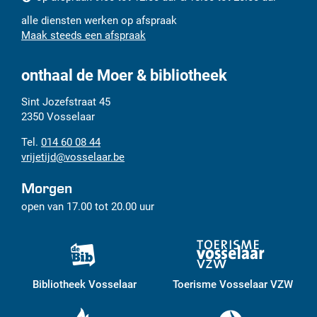
alle diensten werken op afspraak
Maak steeds een afspraak
onthaal de Moer & bibliotheek
Adres
Tel.
E-
Sint Jozefstraat 45
mail
2350
Vosselaar
014 60 08 44
vrijetijd
@
vosselaar.be
Morgen
open van
17.00
tot
20.00
uur
Bibliotheek Vosselaar
Toerisme Vosselaar VZW