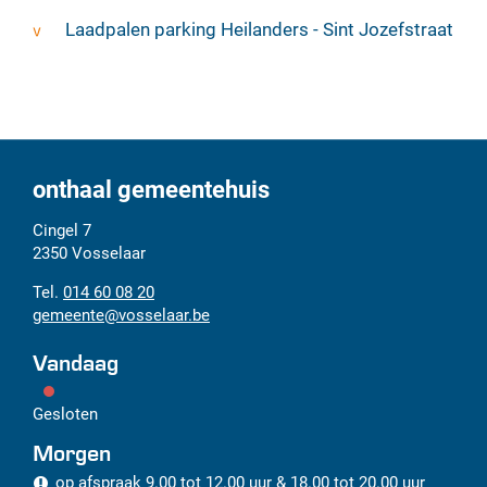
Laadpalen parking Heilanders - Sint Jozefstraat
onthaal gemeentehuis
Adres
Tel.
E-
Cingel 7
mail
2350
Vosselaar
014 60 08 20
gemeente
@
vosselaar.be
Vandaag
Gesloten
Morgen
op afspraak
9.00
tot
12.00
uur
&
18.00
tot
20.00
uur