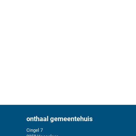
onthaal gemeentehuis
Adres
Tel.
E-
Cingel 7