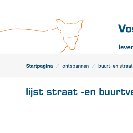
Vossel
leve
Startpagina
ontspannen
buurt- en straa
lijst straat -en buurt