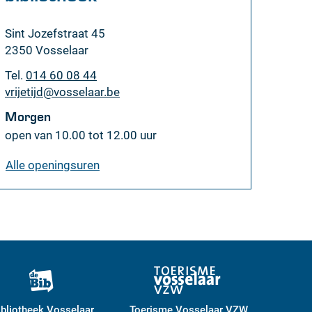
Adres
Sint Jozefstraat 45
,
2350
Vosselaar
Tel.
014 60 08 44
E-
vrijetijd
@
vosselaar.be
mail
Morgen
open van
10.00
tot
12.00
uur
onthaal
Alle openingsuren
de
Moer
&
bibliotheek
ibliotheek Vosselaar
Toerisme Vosselaar VZW