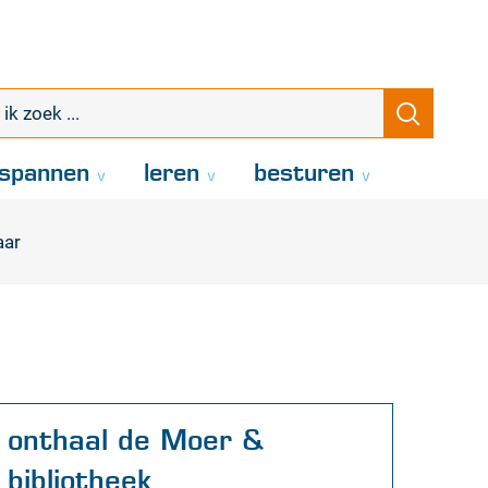
k
Zoeke
oek
.
spannen
leren
besturen
aar
Contact
onthaal de Moer &
bibliotheek