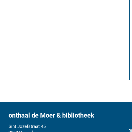
onthaal de Moer & bibliotheek
Adres
Tel.
E-
Sint Jozefstraat 45
B