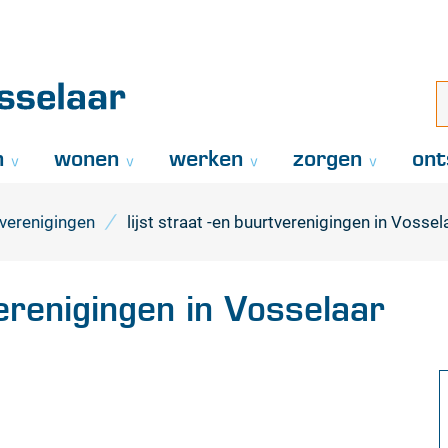
Naar
inhoud
aar
i
z
..
n
wonen
werken
zorgen
ont
tverenigingen
lijst straat -en buurtverenigingen in Vossel
verenigingen in Vosselaar