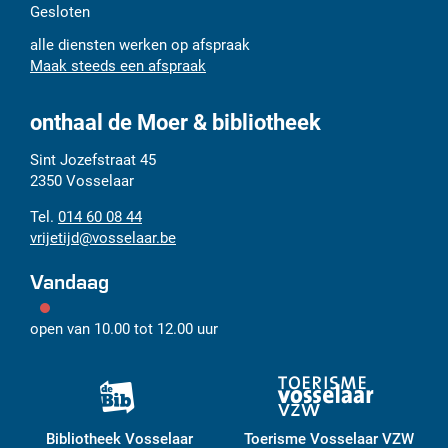
Gesloten
alle diensten werken op afspraak
Maak steeds een afspraak
onthaal de Moer & bibliotheek
Adres
Tel.
E-
Sint Jozefstraat 45
mail
2350
Vosselaar
014 60 08 44
vrijetijd
@
vosselaar.be
Vandaag
open van
10.00
tot
12.00
uur
Bibliotheek Vosselaar
Toerisme Vosselaar VZW