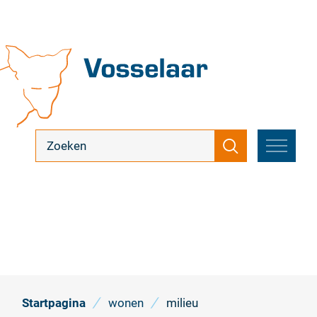
Naar
inhoud
Vosselaar
ik
Zoeken
zoek
MENU
...
Startpagina
wonen
milieu