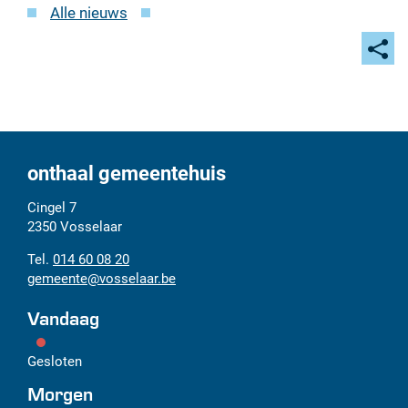
Alle nieuws
Deel
deze
pagi
onthaal gemeentehuis
Adres
Tel.
E-
Cingel 7
mail
2350
Vosselaar
014 60 08 20
gemeente
@
vosselaar.be
Vandaag
Gesloten
Morgen