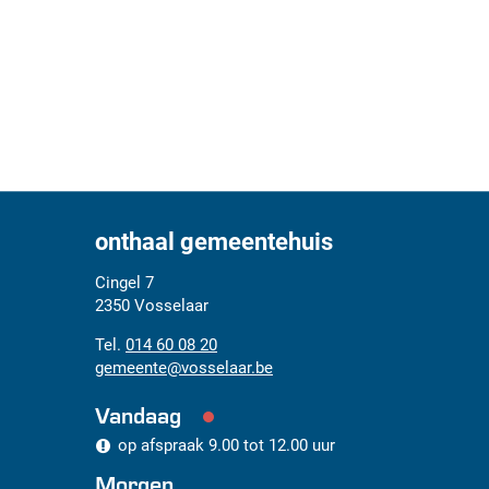
onthaal gemeentehuis
Adres
Tel.
E-
Cingel 7
mail
2350
Vosselaar
014 60 08 20
gemeente
@
vosselaar.be
Vandaag
op afspraak
9.00
tot
12.00
uur
Morgen