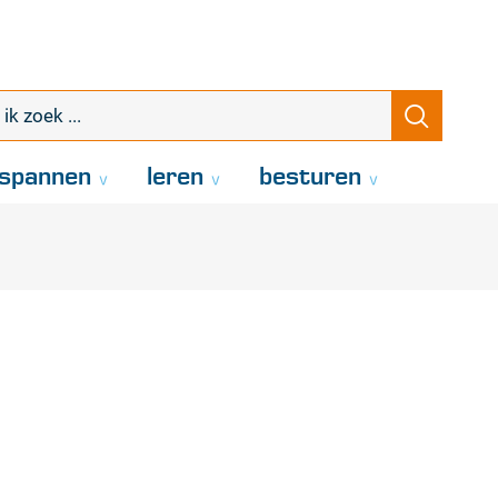
k
Zoeke
oek
.
spannen
leren
besturen