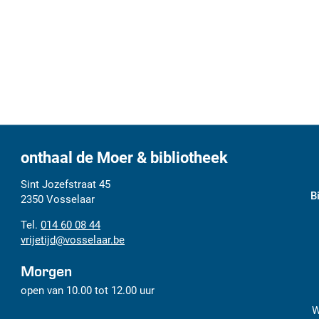
onthaal de Moer & bibliotheek
Adres
Tel.
E-
Sint Jozefstraat 45
B
mail
2350
Vosselaar
014 60 08 44
vrijetijd
@
vosselaar.be
Morgen
open van
10.00
tot
12.00
uur
W