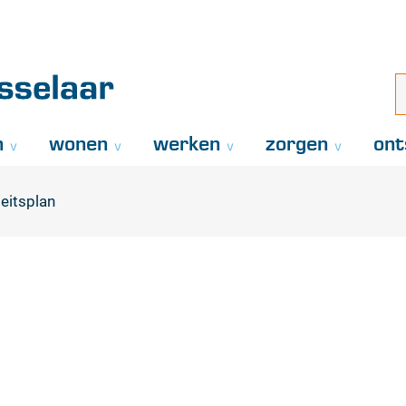
Naar
inhoud
aar
i
z
..
n
wonen
werken
zorgen
ont
teitsplan