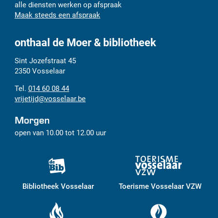
alle diensten werken op afspraak
Maak steeds een afspraak
onthaal de Moer & bibliotheek
Adres
Tel.
E-
Sint Jozefstraat 45
mail
2350
Vosselaar
014 60 08 44
vrijetijd
@
vosselaar.be
Morgen
open van
10.00
tot
12.00
uur
Bibliotheek Vosselaar
Toerisme Vosselaar VZW