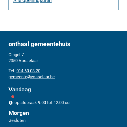
Alle openingsuren
onthaal gemeentehuis
Adres
Tel.
E-
Cingel 7
mail
2350
Vosselaar
014 60 08 20
gemeente
@
vosselaar.be
Vandaag
op afspraak
9.00
tot
12.00
uur
Morgen
Gesloten