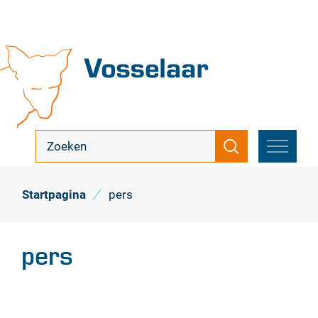
Naar
inhoud
Vosselaar
ik
Zoeken
zoek
MENU
...
Startpagina
pers
pers