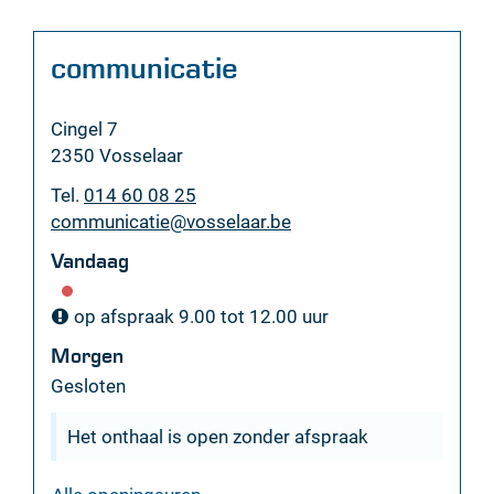
Contact
communicatie
Adres
Cingel 7
,
2350
Vosselaar
Tel.
014 60 08 25
E-
communicatie
@
vosselaar.be
mail
Vandaag
op afspraak
9.00
tot
12.00
uur
Morgen
Gesloten
Het onthaal is open zonder afspraak
communicatie