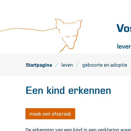
Vossel
leve
Startpagina
leven
geboorte en adoptie
Een kind erkennen
maak een afspraak
De erkenning van een kind is een verklaring waar