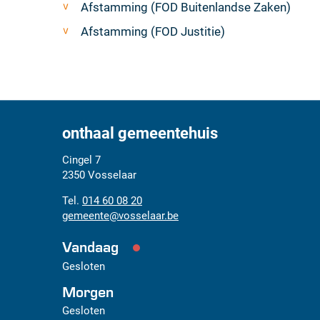
Afstamming (FOD Buitenlandse Zaken)
Afstamming (FOD Justitie)
onthaal gemeentehuis
Adres
Tel.
E-
Cingel 7
mail
2350
Vosselaar
014 60 08 20
gemeente
@
vosselaar.be
Vandaag
Gesloten
Morgen
Gesloten