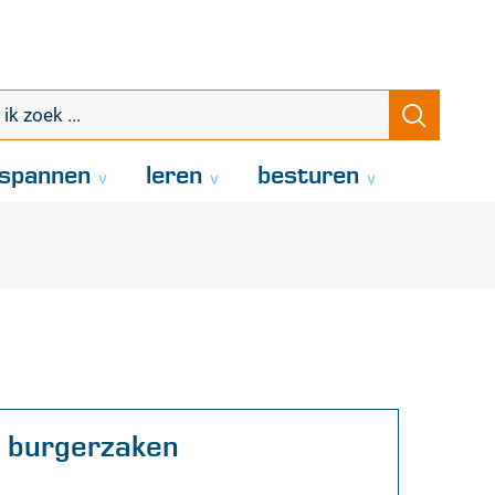
k
Zoeke
oek
.
spannen
leren
besturen
Contact
burgerzaken