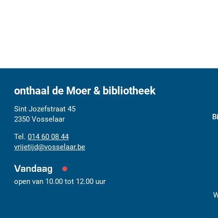
onthaal de Moer & bibliotheek
Adres
Tel.
E-
Sint Jozefstraat 45
B
mail
2350
Vosselaar
014 60 08 44
vrijetijd
@
vosselaar.be
Vandaag
open van
10.00
tot
12.00
uur
W