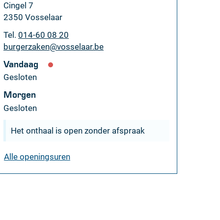
Adres
Cingel 7
,
2350
Vosselaar
Tel.
014-60 08 20
E-
burgerzaken
@
vosselaar.be
mail
Vandaag
Gesloten
Morgen
Gesloten
Het onthaal is open zonder afspraak
burgerzaken
Alle openingsuren