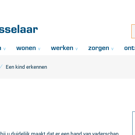
Naar
inhoud
aar
i
z
..
n
wonen
werken
zorgen
ont
Een kind erkennen
bij u duidelijk maakt dat er een band van vaderschap,