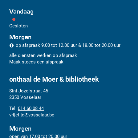
Vandaag
Gesloten
Morgen
op afspraak
9.00
tot
12.00
uur
&
18.00
tot
20.00
uur
alle diensten werken op afspraak
Maak steeds een afspraak
onthaal de Moer & bibliotheek
Adres
Tel.
E-
Sint Jozefstraat 45
mail
2350
Vosselaar
014 60 08 44
vrijetijd
@
vosselaar.be
Morgen
open van
17.00
tot
20.00
uur