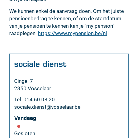
We kunnen enkel de aanvraag doen. Om het juiste
pensioenbedrag te kennen, of om de startdatum
van je pensioen te kennen kan je "my pension"
raadplegen:
https://www.mypension.be/nl
Contact
sociale dienst
Adres
Cingel 7
,
2350
Vosselaar
Tel.
014 60 08 20
E-
sociale.dienst
@
vosselaar.be
mail
Vandaag
Gesloten