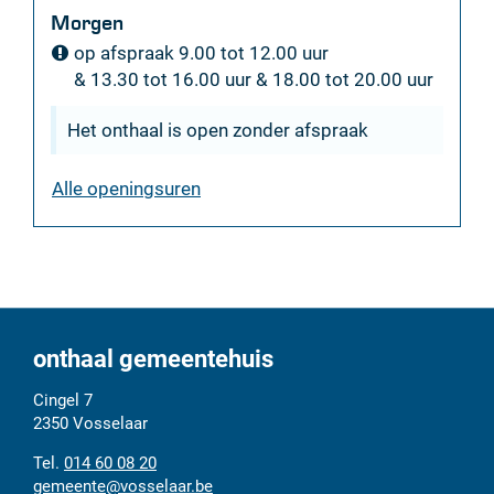
Morgen
op afspraak
9.00
tot
12.00
uur
&
13.30
tot
16.00
uur
&
18.00
tot
20.00
uur
Het onthaal is open zonder afspraak
sociale
Alle openingsuren
dienst
onthaal gemeentehuis
Adres
Tel.
E-
Cingel 7
mail
2350
Vosselaar
014 60 08 20
gemeente
@
vosselaar.be