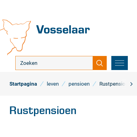
Naar
inhoud
Vosselaar
ik
Zoeken
zoek
MENU
...
Startpagina
leven
pensioen
Rustpensioen
scro
naa
Rustpensioen
link