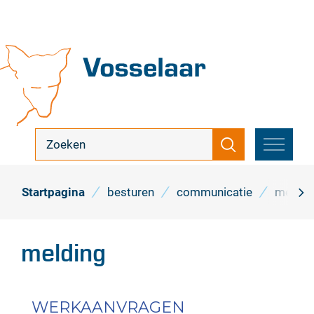
Naar
inhoud
Vosselaar
ik
Zoeken
zoek
MENU
...
Startpagina
besturen
communicatie
meldin
scro
naa
melding
link