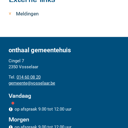
Meldingen
onthaal gemeentehuis
Adres
Tel.
E-
Cingel 7
mail
2350
Vosselaar
014 60 08 20
gemeente
@
vosselaar.be
Vandaag
op afspraak
9.00
tot
12.00
uur
Morgen
op afspraak
9.00
tot
12.00
uur