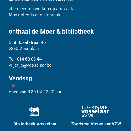
alle diensten werken op afspraak
Maak steeds een afspraak
onthaal de Moer & bibliotheek
Adres
Tel.
E-
Sint Jozefstraat 45
mail
2350
Vosselaar
014 60 08 44
vrijetijd
@
vosselaar.be
Vandaag
open van
8.30
tot
12.30
uur
Bibliotheek Vosselaar
Toerisme Vosselaar VZW