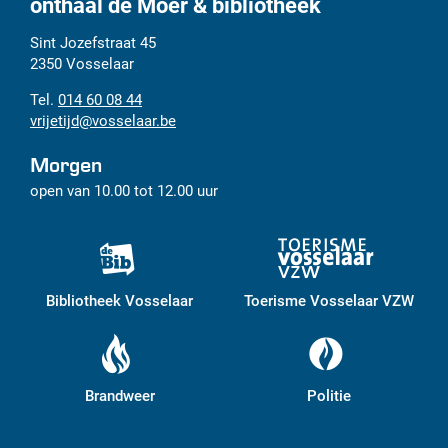
onthaal de Moer & bibliotheek
Adres
Tel.
E-
Sint Jozefstraat 45
mail
2350
Vosselaar
014 60 08 44
vrijetijd
@
vosselaar.be
Morgen
open van
10.00
tot
12.00
uur
Bibliotheek Vosselaar
Toerisme Vosselaar VZW
Brandweer
Politie