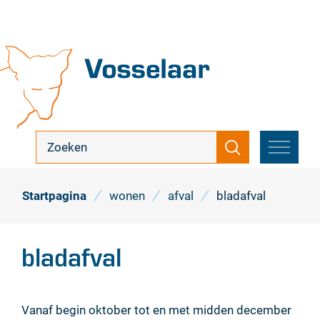
Naar
inhoud
Vosselaar
ik
Zoeken
zoek
MENU
...
Startpagina
wonen
afval
bladafval
bladafval
Vanaf begin oktober tot en met midden december