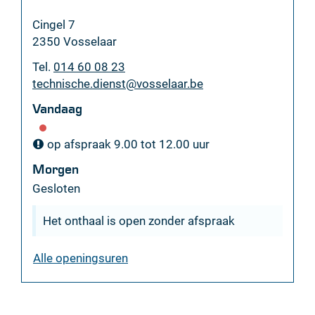
Adres
Cingel 7
,
2350
Vosselaar
Tel.
014 60 08 23
E-
technische.dienst
@
vosselaar.be
mail
Vandaag
op afspraak
9.00
tot
12.00
uur
Morgen
Gesloten
Het onthaal is open zonder afspraak
technische
Alle openingsuren
dienst