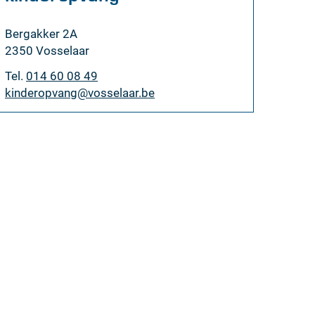
Adres
Bergakker 2A
,
2350
Vosselaar
Tel.
014 60 08 49
E-
kinderopvang
@
vosselaar.be
mail