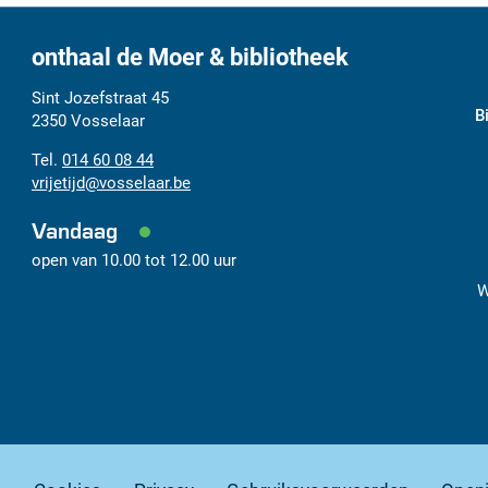
onthaal de Moer & bibliotheek
Adres
Tel.
E-
Sint Jozefstraat 45
B
mail
2350
Vosselaar
014 60 08 44
vrijetijd
@
vosselaar.be
Vandaag
open van
10.00
tot
12.00
uur
W