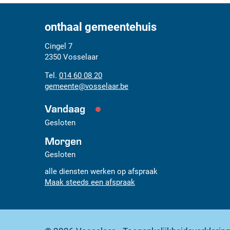
onthaal gemeentehuis
Adres
Tel.
E-
Cingel 7
mail
2350
Vosselaar
014 60 08 20
gemeente
@
vosselaar.be
Vandaag
Gesloten
Morgen
Gesloten
alle diensten werken op afspraak
Maak steeds een afspraak