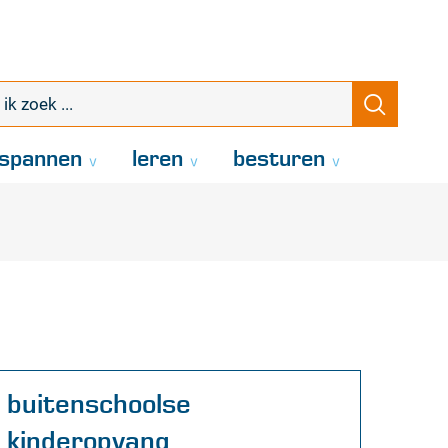
k
Zoeke
oek
.
spannen
leren
besturen
Contact
buitenschoolse
kinderopvang