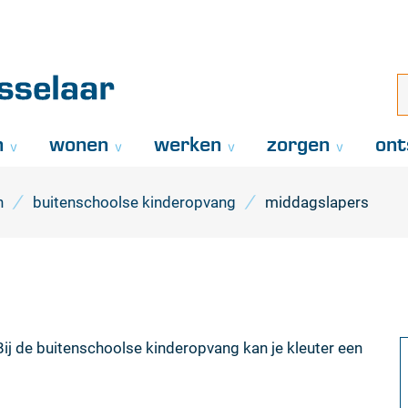
Naar
inhoud
aar
i
z
..
n
wonen
werken
zorgen
ont
n
buitenschoolse kinderopvang
middagslapers
ij de buitenschoolse kinderopvang kan je kleuter een