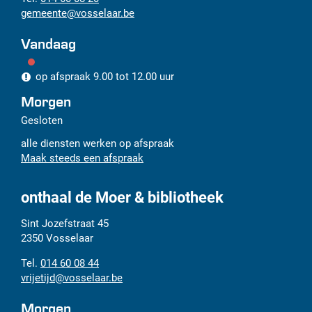
gemeente
@
vosselaar.be
Vandaag
op afspraak
9.00
tot
12.00
uur
Morgen
Gesloten
alle diensten werken op afspraak
Maak steeds een afspraak
onthaal de Moer & bibliotheek
Adres
Tel.
E-
Sint Jozefstraat 45
mail
2350
Vosselaar
014 60 08 44
vrijetijd
@
vosselaar.be
Morgen