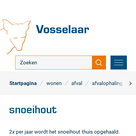
Naar
inhoud
Vosselaar
ik
Zoeken
zoek
MENU
...
Startpagina
wonen
afval
afvalophaling
s
scro
naa
snoeihout
link
2x per jaar wordt het snoeihout thuis opgehaald.