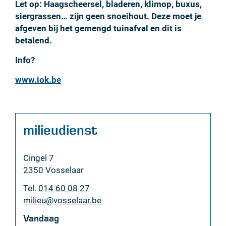
Let op: Haagscheersel, bladeren, klimop, buxus,
siergrassen… zijn geen snoeihout. Deze moet je
afgeven bij het gemengd tuinafval en dit is
betalend.
Info?
www.iok.be
Contact
milieudienst
Adres
Cingel 7
,
2350
Vosselaar
Tel.
014 60 08 27
E-
milieu
@
vosselaar.be
mail
Vandaag