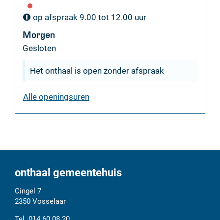
op afspraak
9.00
tot
12.00
uur
Morgen
Gesloten
Het onthaal is open zonder afspraak
milieudienst
Alle openingsuren
onthaal gemeentehuis
Adres
Tel.
E-
Cingel 7
mail
2350
Vosselaar
014 60 08 20