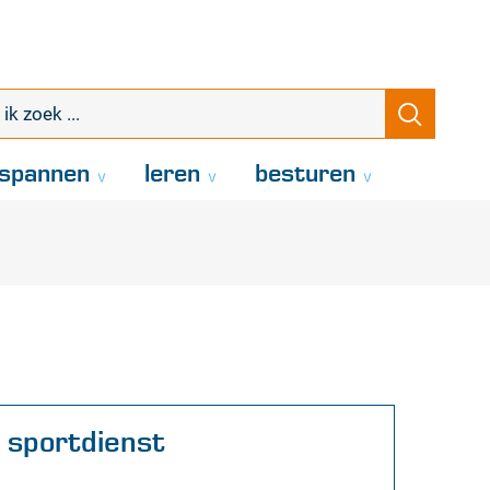
k
Zoeke
oek
.
spannen
leren
besturen
Contact
sportdienst