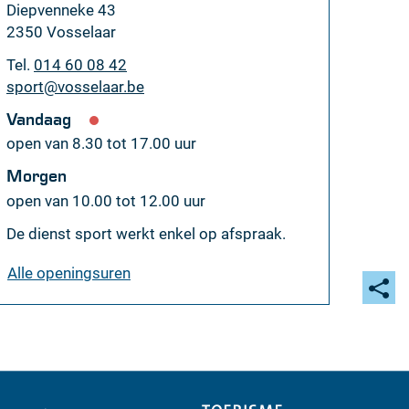
Adres
Diepvenneke 43
,
2350
Vosselaar
Tel.
014 60 08 42
E-
sport
@
vosselaar.be
mail
Vandaag
open van
8.30
tot
17.00
uur
Morgen
open van
10.00
tot
12.00
uur
De dienst sport werkt enkel op afspraak.
sportdienst
Alle openingsuren
Deel
deze
pagi