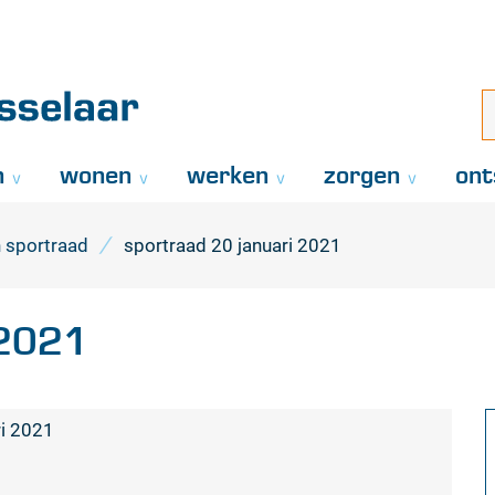
Naar
inhoud
aar
i
z
..
n
wonen
werken
zorgen
ont
 sportraad
sportraad 20 januari 2021
 2021
i 2021