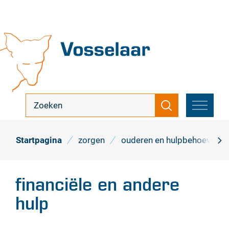
Naar
inhoud
Vosselaar
ik
Zoeken
zoek
MENU
...
Startpagina
zorgen
ouderen en hulpbehoevend
scro
naa
financiële en andere
link
hulp