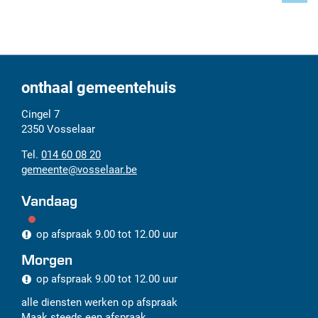
Deel
deze
pagi
onthaal gemeentehuis
Adres
Tel.
E-
Cingel 7
mail
2350
Vosselaar
014 60 08 20
gemeente
@
vosselaar.be
Vandaag
op afspraak
9.00
tot
12.00
uur
Morgen
op afspraak
9.00
tot
12.00
uur
alle diensten werken op afspraak
Maak steeds een afspraak