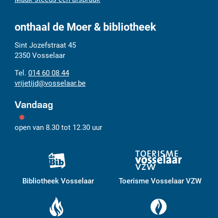
onthaal de Moer & bibliotheek
Adres
Tel.
E-
Sint Jozefstraat 45
mail
2350
Vosselaar
014 60 08 44
vrijetijd
@
vosselaar.be
Vandaag
open van
8.30
tot
12.30
uur
Bibliotheek Vosselaar
Toerisme Vosselaar VZW