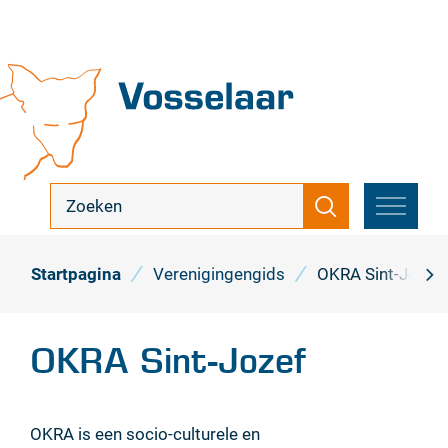
Naar
inhoud
Vosselaar
ik
Zoeken
zoek
MENU
...
Startpagina
Verenigingengids
OKRA Sint-Jozef
scro
naa
OKRA Sint-Jozef
link
OKRA is een socio-culturele en