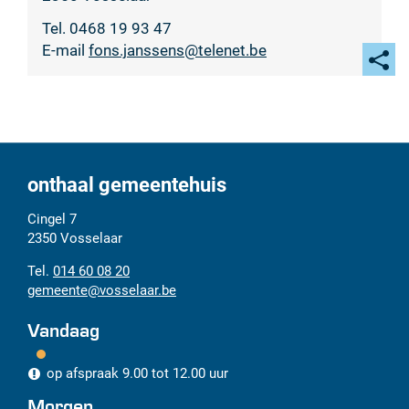
Tel.
0468 19 93 47
E-
fons.janssens
@
telenet.be
mail
Deel
deze
pagi
onthaal gemeentehuis
Adres
Tel.
E-
Cingel 7
mail
2350
Vosselaar
014 60 08 20
gemeente
@
vosselaar.be
Vandaag
op afspraak
9.00
tot
12.00
uur
Morgen