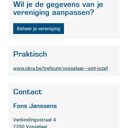
Wil je de gegevens van je
vereniging aanpassen?
Beheer je vereniging
Praktisch
Website
www.okra.be/trefpunt/vosselaar---sint-jozef
Contact
Fons
Janssens
Verbindingsstraat 4
,
2350
Vosselaar