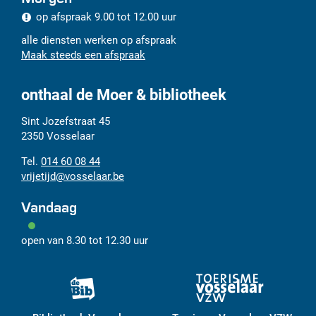
op afspraak
9.00
tot
12.00
uur
alle diensten werken op afspraak
Maak steeds een afspraak
onthaal de Moer & bibliotheek
Adres
Tel.
E-
Sint Jozefstraat 45
mail
2350
Vosselaar
014 60 08 44
vrijetijd
@
vosselaar.be
Vandaag
open van
8.30
tot
12.30
uur