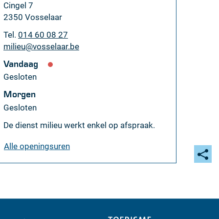
Adres
Cingel 7
,
2350
Vosselaar
Tel.
014 60 08 27
E-
milieu
@
vosselaar.be
mail
Vandaag
Gesloten
Morgen
Gesloten
De dienst milieu werkt enkel op afspraak.
milieudienst
Alle openingsuren
Deel
deze
pagi