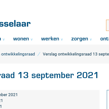
Naar
inhoud
aar
i
z
..
n
wonen
werken
zorgen
ont
 ontwikkelingsraad
Verslag ontwikkelingsraad 13 sep
sraad 13 september 2021
mber 2021
21
1