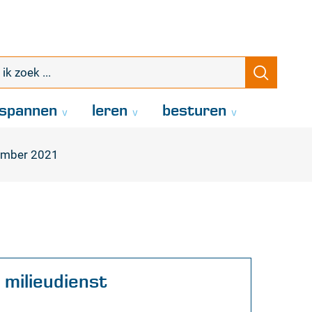
k
Zoeke
oek
.
spannen
leren
besturen
tember 2021
Contact
milieudienst