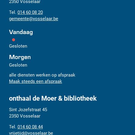
mail
2350
Vosselaar
014 60 08 20
gemeente
@
vosselaar.be
Vandaag
Gesloten
Morgen
Gesloten
alle diensten werken op afspraak
Maak steeds een afspraak
onthaal de Moer & bibliotheek
Adres
Tel.
E-
Sint Jozefstraat 45
mail
2350
Vosselaar
014 60 08 44
vrijetijd
@
vosselaar.be