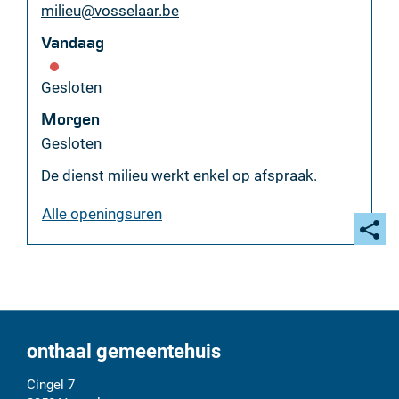
E-
milieu
@
vosselaar.be
mail
Vandaag
Gesloten
Morgen
Gesloten
De dienst milieu werkt enkel op afspraak.
milieudienst
Alle openingsuren
Deel
deze
pagi
onthaal gemeentehuis
Adres
Tel.
E-
Cingel 7