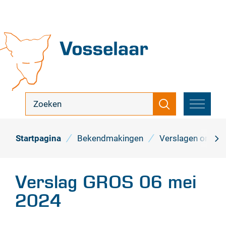
Naar
inhoud
Vosselaar
ik
Zoeken
zoek
MENU
...
Startpagina
Bekendmakingen
Verslagen ontwik
scro
naa
Verslag GROS 06 mei
link
2024