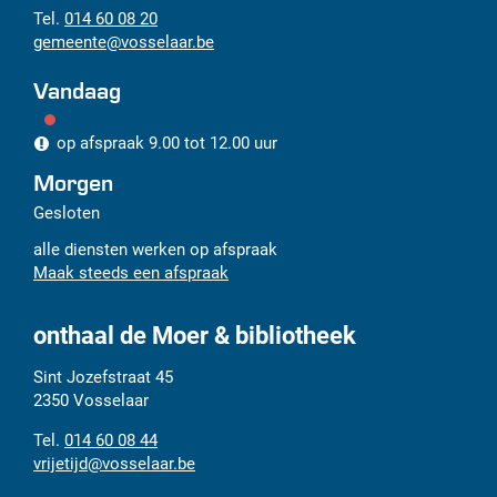
014 60 08 20
gemeente
@
vosselaar.be
Vandaag
op afspraak
9.00
tot
12.00
uur
Morgen
Gesloten
alle diensten werken op afspraak
Maak steeds een afspraak
onthaal de Moer & bibliotheek
Adres
Tel.
E-
Sint Jozefstraat 45
mail
2350
Vosselaar
014 60 08 44
vrijetijd
@
vosselaar.be