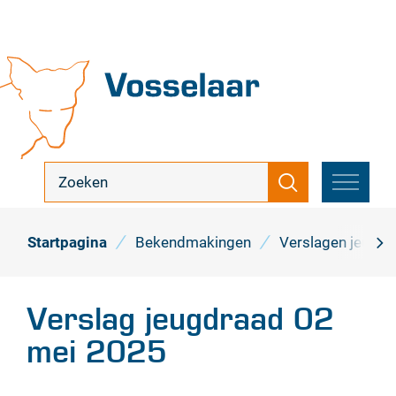
Naar
inhoud
Vosselaar
ik
Zoeken
zoek
MENU
...
Startpagina
Bekendmakingen
Verslagen jeugdr
scro
naa
Verslag jeugdraad 02
link
mei 2025