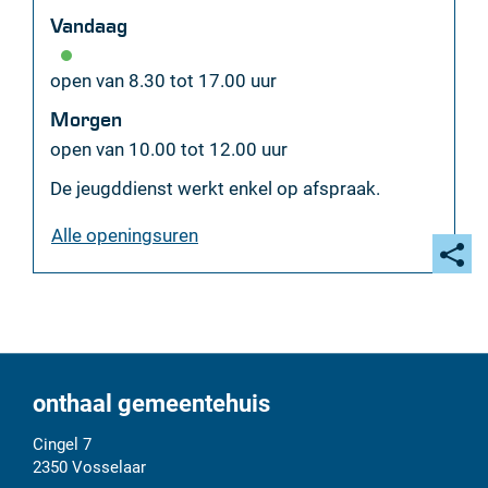
mail
Vandaag
open van
8.30
tot
17.00
uur
Morgen
open van
10.00
tot
12.00
uur
De jeugddienst werkt enkel op afspraak.
jeugddienst
Alle openingsuren
Deel
deze
pagi
onthaal gemeentehuis
Adres
Tel.
E-
Cingel 7
mail
2350
Vosselaar