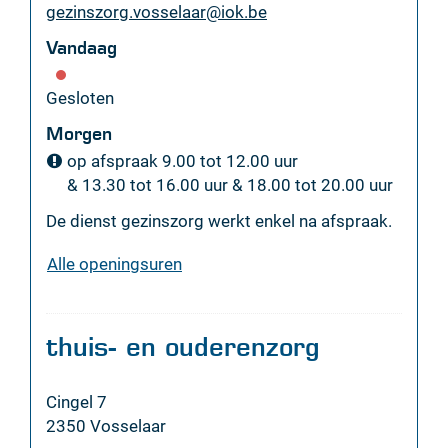
E-
gezinszorg.vosselaar
@
iok.be
mail
Vandaag
Gesloten
Morgen
op afspraak
9.00
tot
12.00
uur
&
13.30
tot
16.00
uur
&
18.00
tot
20.00
uur
De dienst gezinszorg werkt enkel na afspraak.
gezinszorg
Alle openingsuren
thuis- en ouderenzorg
Adres
Cingel 7
,
2350
Vosselaar