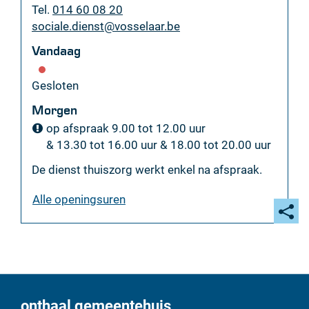
Tel.
014 60 08 20
E-
sociale.dienst
@
vosselaar.be
mail
Vandaag
Gesloten
Morgen
op afspraak
9.00
tot
12.00
uur
&
13.30
tot
16.00
uur
&
18.00
tot
20.00
uur
De dienst thuiszorg werkt enkel na afspraak.
thuis-
Alle openingsuren
en
ouderenzorg
Deel
deze
pagi
onthaal gemeentehuis