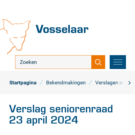
Naar
inhoud
Vosselaar
ik
Zoeken
zoek
MENU
...
Startpagina
Bekendmakingen
Verslagen senior
scro
naa
Verslag seniorenraad
link
23 april 2024