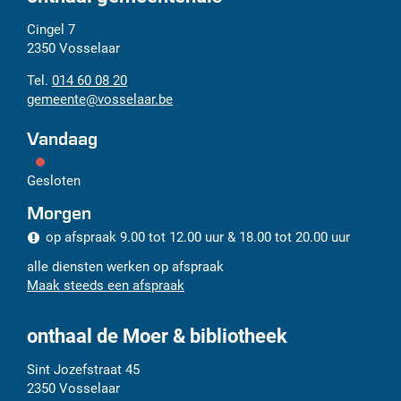
Adres
Tel.
E-
Cingel 7
mail
2350
Vosselaar
014 60 08 20
gemeente
@
vosselaar.be
Vandaag
Gesloten
Morgen
op afspraak
9.00
tot
12.00
uur
&
18.00
tot
20.00
uur
alle diensten werken op afspraak
Maak steeds een afspraak
onthaal de Moer & bibliotheek
Adres
Tel.
E-
Sint Jozefstraat 45
mail
2350
Vosselaar