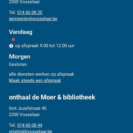
mail
2350
Vosselaar
014 60 08 20
gemeente
@
vosselaar.be
Vandaag
op afspraak
9.00
tot
12.00
uur
Morgen
Gesloten
alle diensten werken op afspraak
Maak steeds een afspraak
onthaal de Moer & bibliotheek
Adres
Tel.
E-
Sint Jozefstraat 45
mail
2350
Vosselaar
014 60 08 44
vrijetijd
@
vosselaar.be