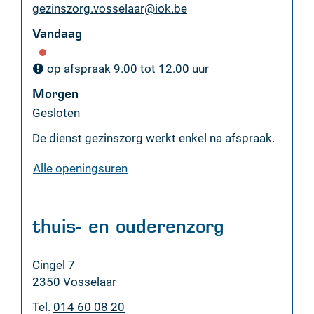
E-
gezinszorg.vosselaar
@
iok.be
mail
Vandaag
op afspraak
9.00
tot
12.00
uur
Morgen
Gesloten
De dienst gezinszorg werkt enkel na afspraak.
gezinszorg
Alle openingsuren
thuis- en ouderenzorg
Adres
Cingel 7
,
2350
Vosselaar
Tel.
014 60 08 20