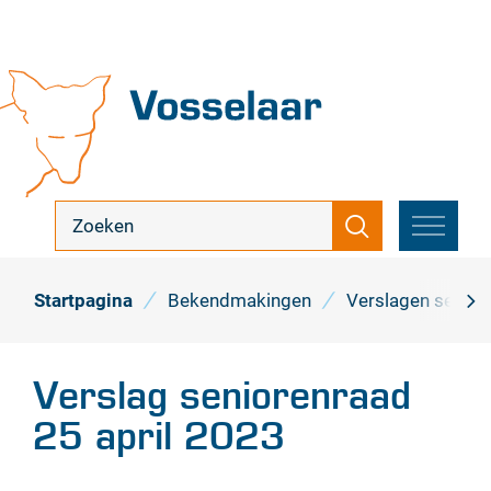
Naar
inhoud
Vosselaar
ik
Zoeken
zoek
MENU
...
Startpagina
Bekendmakingen
Verslagen senior
scro
naa
Verslag seniorenraad
link
25 april 2023