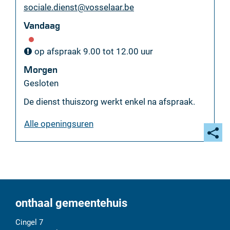
E-
sociale.dienst
@
vosselaar.be
mail
Vandaag
op afspraak
9.00
tot
12.00
uur
Morgen
Gesloten
De dienst thuiszorg werkt enkel na afspraak.
thuis-
Alle openingsuren
en
ouderenzorg
Deel
deze
pagi
onthaal gemeentehuis
Adres
Tel.
E-
Cingel 7