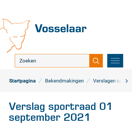
Naar
inhoud
Vosselaar
ik
Zoeken
zoek
MENU
...
Startpagina
Bekendmakingen
Verslagen sportr
scro
naa
Verslag sportraad 01
link
september 2021