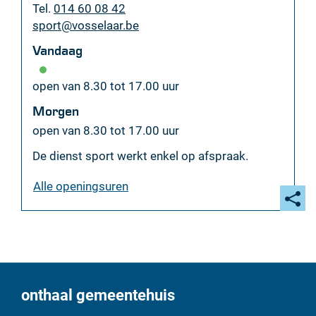
Tel.
014 60 08 42
E-
sport
@
vosselaar.be
mail
Vandaag
open van
8.30
tot
17.00
uur
Morgen
open van
8.30
tot
17.00
uur
De dienst sport werkt enkel op afspraak.
sportdienst
Alle openingsuren
Deel
deze
pagi
onthaal gemeentehuis