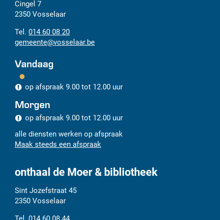
Adres
Tel.
E-
Cingel 7
mail
2350
Vosselaar
014 60 08 20
gemeente
@
vosselaar.be
Vandaag
op afspraak
9.00
tot
12.00
uur
Morgen
op afspraak
9.00
tot
12.00
uur
alle diensten werken op afspraak
Maak steeds een afspraak
onthaal de Moer & bibliotheek
Adres
Tel.
E-
Sint Jozefstraat 45
mail
2350
Vosselaar
014 60 08 44