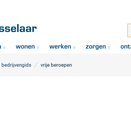
Naar
inhoud
aar
i
z
..
n
wonen
werken
zorgen
ont
bedrijvengids
vrije beroepen