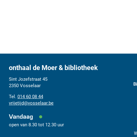
onthaal de Moer & bibliotheek
Adres
Tel.
E-
Sint Jozefstraat 45
B
mail
2350
Vosselaar
014 60 08 44
vrijetijd
@
vosselaar.be
Vandaag
open van
8.30
tot
12.30
uur
W