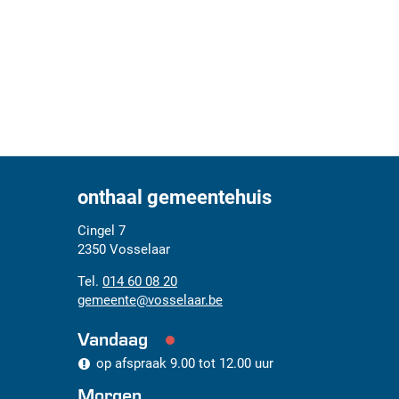
onthaal gemeentehuis
Adres
Tel.
E-
Cingel 7
mail
2350
Vosselaar
014 60 08 20
gemeente
@
vosselaar.be
Vandaag
op afspraak
9.00
tot
12.00
uur
Morgen