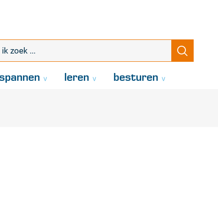
k
Zoeke
oek
.
spannen
leren
besturen