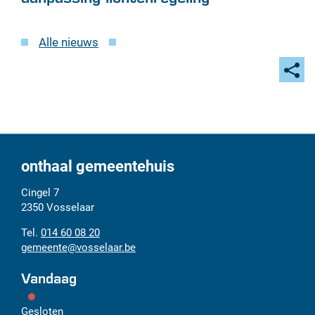
Alle nieuws
Deel
deze
pagi
onthaal gemeentehuis
Adres
Tel.
E-
Cingel 7
mail
2350
Vosselaar
014 60 08 20
gemeente
@
vosselaar.be
Vandaag
Gesloten