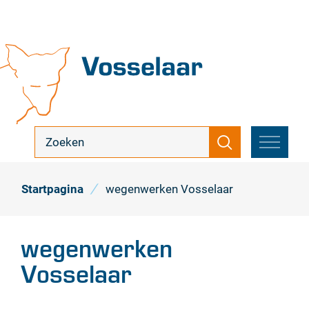
Naar
inhoud
Vosselaar
ik
Zoeken
zoek
MENU
...
Startpagina
wegenwerken Vosselaar
wegenwerken
Vosselaar