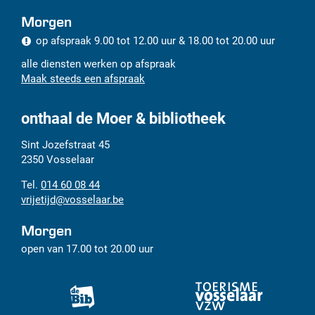
Morgen
op afspraak
9.00
tot
12.00
uur
&
18.00
tot
20.00
uur
alle diensten werken op afspraak
Maak steeds een afspraak
onthaal de Moer & bibliotheek
Adres
Tel.
E-
Sint Jozefstraat 45
mail
2350
Vosselaar
014 60 08 44
vrijetijd
@
vosselaar.be
Morgen
open van
17.00
tot
20.00
uur